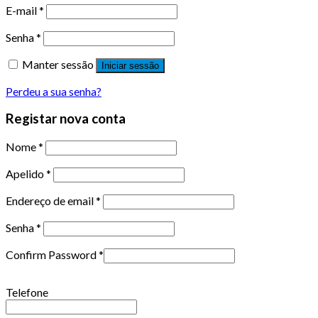
E-mail
*
Senha
*
Manter sessão
Iniciar sessão
Perdeu a sua senha?
Registar nova conta
Nome
*
Apelido
*
Endereço de email
*
Senha
*
Confirm Password
*
Telefone