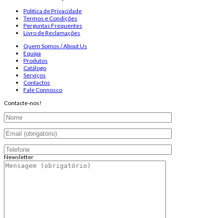
Política de Privacidade
Termos e Condições
Perguntas Frequentes
Livro de Reclamações
Quem Somos / About Us
Equipa
Produtos
Catálogo
Serviços
Contactos
Fale Connosco
Contacte-nos!
Newsletter
Endereço de email:
Copyright 2026 ©
Infosyncro