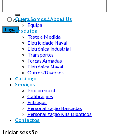
Quem Somos / About Us
Aceito a
política de privacidade
Equipa
Produtos
Teste e Medida
Eletricidade Naval
Eletrónica Industrial
Transportes
Forças Armadas
Eletrónica Naval
Outros/Diversos
Catálogo
Serviços
Procurement
Calibrações
Entregas
Personalização Bancadas
Personalização Kits Didáticos
Contactos
Iniciar sessão