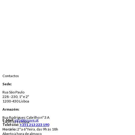
Contactos
Sede:
Rua São Paulo
228 - 230, 1º e 2º
1200-430 Lisboa
Armazém:
Rua Rodrigues Cabrilho nº 3 A
E-Mail:
info@lenave.pt
1400-321 Lisboa
Telefone:
+351 213 223 190
Horário:
2ª a 6ª feira, das 9h às 18h
Aberto à hora de almoço