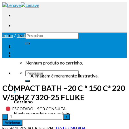
Início
/
Teste e medida
Iniciar sessão
Carrinho /
0
Nenhum produto no carrinho.
A imagem é meramente ilustrativa.
COMPACT BATH –20 C ª 150 Cª 220
0
V/50HZ 7320-25 FLUKE
Carrinho
ESGOTADO – SOB CONSULTA
Nenhum produto no carrinho.
Adicionar
REF:
411890934
CATEGORIA:
TESTE E MEDIDA