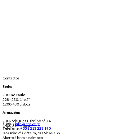
Contactos
Sede:
Rua São Paulo
228 - 230, 1º e 2º
1200-430 Lisboa
Armazém:
Rua Rodrigues Cabrilho nº 3 A
E-Mail:
info@lenave.pt
1400-321 Lisboa
Telefone:
+351 213 223 190
Horário:
2ª a 6ª feira, das 9h às 18h
Aberto à hora de almoço