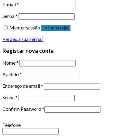
E-mail
*
Senha
*
Manter sessão
Iniciar sessão
Perdeu a sua senha?
Registar nova conta
Nome
*
Apelido
*
Endereço de email
*
Senha
*
Confirm Password
*
Telefone