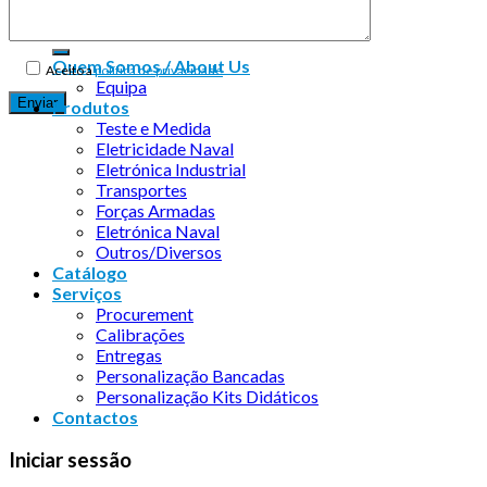
Quem Somos / About Us
Aceito a
política de privacidade
Equipa
Produtos
Teste e Medida
Eletricidade Naval
Eletrónica Industrial
Transportes
Forças Armadas
Eletrónica Naval
Outros/Diversos
Catálogo
Serviços
Procurement
Calibrações
Entregas
Personalização Bancadas
Personalização Kits Didáticos
Contactos
Iniciar sessão