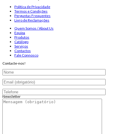
Política de Privacidade
Termos e Condições
Perguntas Frequentes
Livro de Reclamações
Quem Somos / About Us
Equipa
Produtos
Catálogo
Serviços
Contactos
Fale Connosco
Contacte-nos!
Newsletter
Endereço de email:
Copyright 2026 ©
Infosyncro