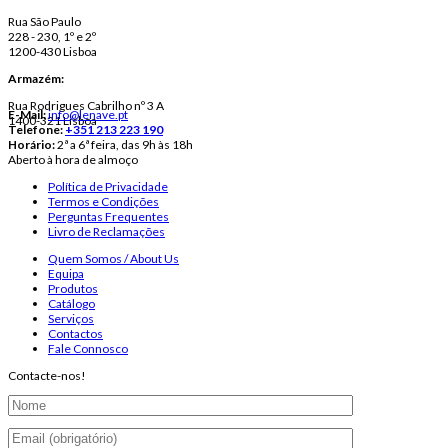
Rua São Paulo
228 - 230, 1º e 2º
1200-430 Lisboa
Armazém:
Rua Rodrigues Cabrilho nº 3 A
E-Mail:
info@lenave.pt
1400-321 Lisboa
Telefone:
+351 213 223 190
Horário:
2ª a 6ª feira, das 9h às 18h
Aberto à hora de almoço
Política de Privacidade
Termos e Condições
Perguntas Frequentes
Livro de Reclamações
Quem Somos / About Us
Equipa
Produtos
Catálogo
Serviços
Contactos
Fale Connosco
Contacte-nos!