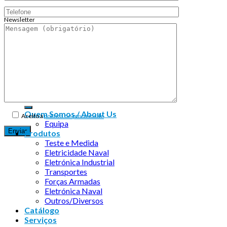
Newsletter
Endereço de email:
Copyright 2026 ©
Infosyncro
Quem Somos / About Us
Aceito a
política de privacidade
Equipa
Produtos
Teste e Medida
Eletricidade Naval
Eletrónica Industrial
Transportes
Forças Armadas
Eletrónica Naval
Outros/Diversos
Catálogo
Serviços