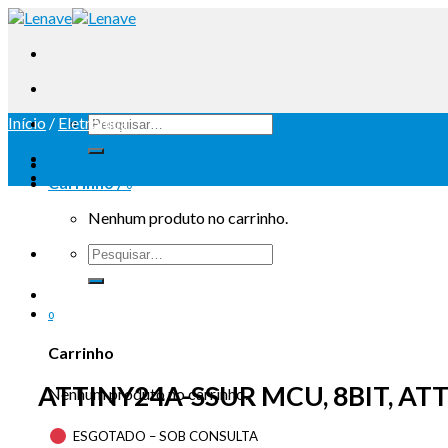
Início
/
Eletrónica
Iniciar sessão
Carrinho /
0
Nenhum produto no carrinho.
0
Carrinho
ATTINY24A-SSUR MCU, 8BIT, ATT
Nenhum produto no carrinho.
ESGOTADO – SOB CONSULTA