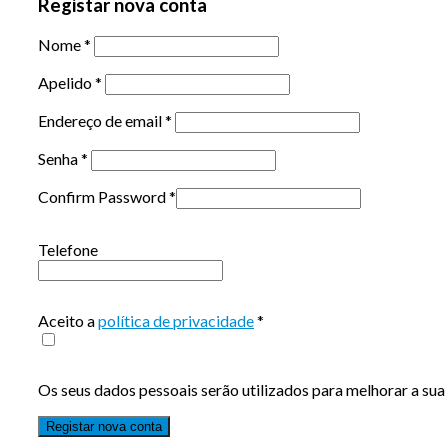
Registar nova conta
Nome
*
Apelido
*
Endereço de email
*
Senha
*
Confirm Password
*
Telefone
Aceito a
política de privacidade
*
Os seus dados pessoais serão utilizados para melhorar a sua 
Registar nova conta