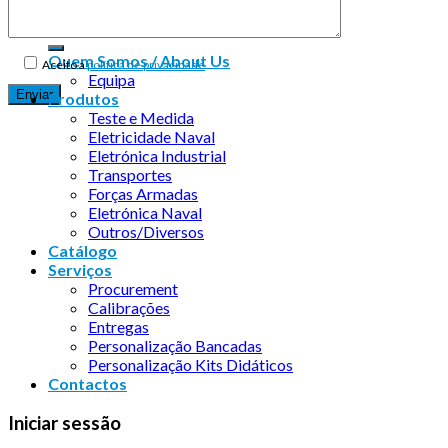
Quem Somos / About Us
Aceito a
política de privacidade
Equipa
Produtos
Teste e Medida
Eletricidade Naval
Eletrónica Industrial
Transportes
Forças Armadas
Eletrónica Naval
Outros/Diversos
Catálogo
Serviços
Procurement
Calibrações
Entregas
Personalização Bancadas
Personalização Kits Didáticos
Contactos
Iniciar sessão