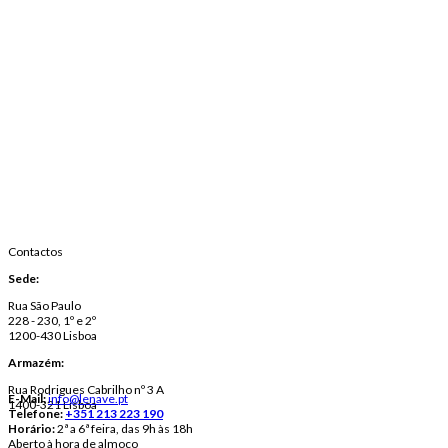
Contactos
Sede:
Rua São Paulo
228 - 230, 1º e 2º
1200-430 Lisboa
Armazém:
Rua Rodrigues Cabrilho nº 3 A
E-Mail:
info@lenave.pt
1400-321 Lisboa
Telefone:
+351 213 223 190
Horário:
2ª a 6ª feira, das 9h às 18h
Aberto à hora de almoço