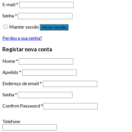
E-mail
*
Senha
*
Manter sessão
Iniciar sessão
Perdeu a sua senha?
Registar nova conta
Nome
*
Apelido
*
Endereço de email
*
Senha
*
Confirm Password
*
Telefone