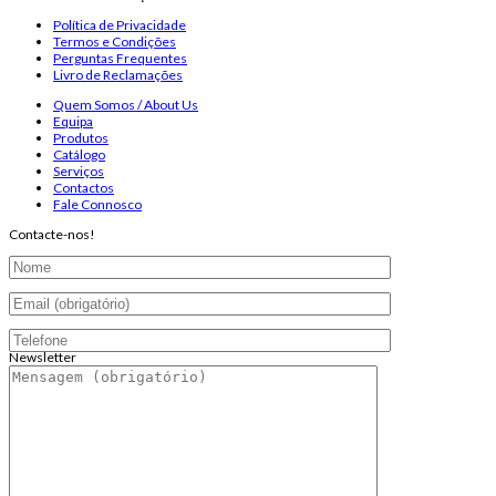
Política de Privacidade
Termos e Condições
Perguntas Frequentes
Livro de Reclamações
Quem Somos / About Us
Equipa
Produtos
Catálogo
Serviços
Contactos
Fale Connosco
Contacte-nos!
Newsletter
Endereço de email:
Copyright 2026 ©
Infosyncro