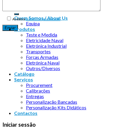
Quem Somos / About Us
Aceito a
política de privacidade
Equipa
Produtos
Teste e Medida
Eletricidade Naval
Eletrónica Industrial
Transportes
Forças Armadas
Eletrónica Naval
Outros/Diversos
Catálogo
Serviços
Procurement
Calibrações
Entregas
Personalização Bancadas
Personalização Kits Didáticos
Contactos
Iniciar sessão