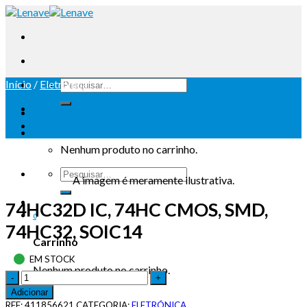
Início
/
Eletrónica
Iniciar sessão
Carrinho /
0
Nenhum produto no carrinho.
A imagem é meramente ilustrativa.
74HC32D IC, 74HC CMOS, SMD,
0
74HC32, SOIC14
Carrinho
EM STOCK
Nenhum produto no carrinho.
Adicionar
REF:
411856621
CATEGORIA:
ELETRÓNICA