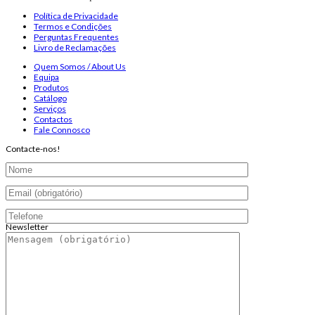
Política de Privacidade
Termos e Condições
Perguntas Frequentes
Livro de Reclamações
Quem Somos / About Us
Equipa
Produtos
Catálogo
Serviços
Contactos
Fale Connosco
Contacte-nos!
Newsletter
Endereço de email:
Copyright 2026 ©
Infosyncro