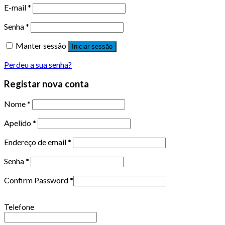
E-mail
*
Senha
*
Manter sessão
Iniciar sessão
Perdeu a sua senha?
Registar nova conta
Nome
*
Apelido
*
Endereço de email
*
Senha
*
Confirm Password
*
Telefone