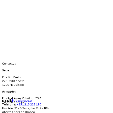
Contactos
Sede:
Rua São Paulo
228 - 230, 1º e 2º
1200-430 Lisboa
Armazém:
Rua Rodrigues Cabrilho nº 3 A
E-Mail:
info@lenave.pt
1400-321 Lisboa
Telefone:
+351 213 223 190
Horário:
2ª a 6ª feira, das 9h às 18h
Aberto à hora de almoço