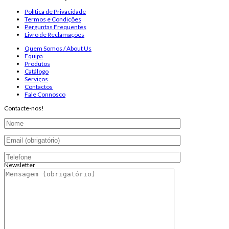
Política de Privacidade
Termos e Condições
Perguntas Frequentes
Livro de Reclamações
Quem Somos / About Us
Equipa
Produtos
Catálogo
Serviços
Contactos
Fale Connosco
Contacte-nos!
Newsletter
Endereço de email:
Copyright 2026 ©
Infosyncro