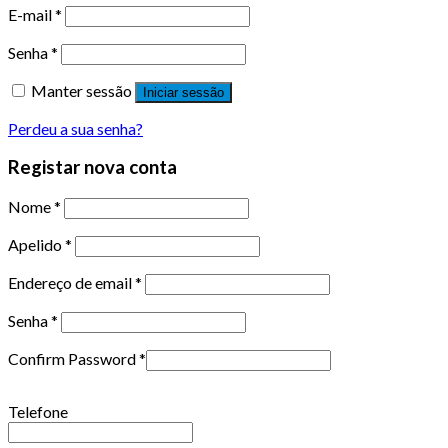
E-mail
*
Senha
*
Manter sessão
Iniciar sessão
Perdeu a sua senha?
Registar nova conta
Nome
*
Apelido
*
Endereço de email
*
Senha
*
Confirm Password
*
Telefone