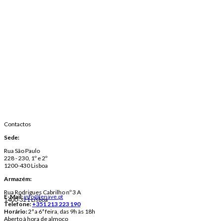
Contactos
Sede:
Rua São Paulo
228 - 230, 1º e 2º
1200-430 Lisboa
Armazém:
Rua Rodrigues Cabrilho nº 3 A
E-Mail:
info@lenave.pt
1400-321 Lisboa
Telefone:
+351 213 223 190
Horário:
2ª a 6ª feira, das 9h às 18h
Aberto à hora de almoço