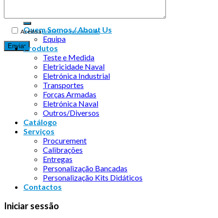
Quem Somos / About Us
Aceito a
política de privacidade
Equipa
Produtos
Teste e Medida
Eletricidade Naval
Eletrónica Industrial
Transportes
Forças Armadas
Eletrónica Naval
Outros/Diversos
Catálogo
Serviços
Procurement
Calibrações
Entregas
Personalização Bancadas
Personalização Kits Didáticos
Contactos
Iniciar sessão