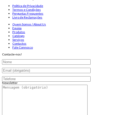
Política de Privacidade
Termos e Condições
Perguntas Frequentes
Livro de Reclamações
Quem Somos / About Us
Equipa
Produtos
Catálogo
Serviços
Contactos
Fale Connosco
Contacte-nos!
Newsletter
Endereço de email:
Copyright 2026 ©
Infosyncro