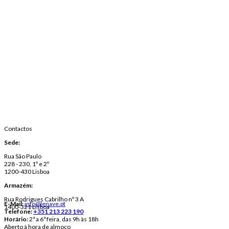
Contactos
Sede:
Rua São Paulo
228 - 230, 1º e 2º
1200-430 Lisboa
Armazém:
Rua Rodrigues Cabrilho nº 3 A
E-Mail:
info@lenave.pt
1400-321 Lisboa
Telefone:
+351 213 223 190
Horário:
2ª a 6ª feira, das 9h às 18h
Aberto à hora de almoço