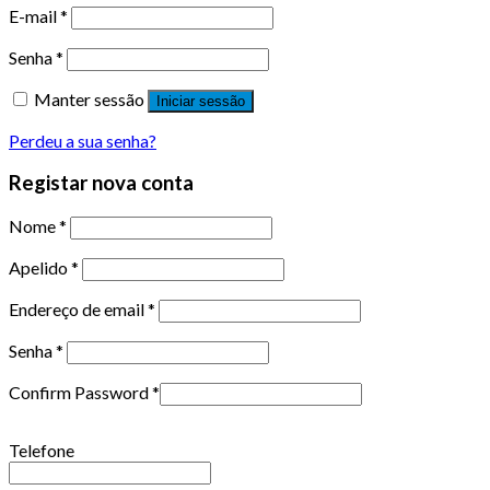
E-mail
*
Senha
*
Manter sessão
Iniciar sessão
Perdeu a sua senha?
Registar nova conta
Nome
*
Apelido
*
Endereço de email
*
Senha
*
Confirm Password
*
Telefone