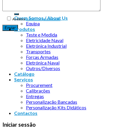
Quem Somos / About Us
Aceito a
política de privacidade
Equipa
Produtos
Teste e Medida
Eletricidade Naval
Eletrónica Industrial
Transportes
Forças Armadas
Eletrónica Naval
Outros/Diversos
Catálogo
Serviços
Procurement
Calibrações
Entregas
Personalização Bancadas
Personalização Kits Didáticos
Contactos
Iniciar sessão