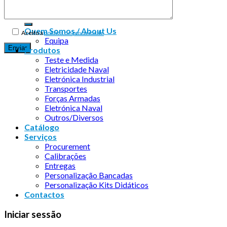
Quem Somos / About Us
Aceito a
política de privacidade
Equipa
Produtos
Teste e Medida
Eletricidade Naval
Eletrónica Industrial
Transportes
Forças Armadas
Eletrónica Naval
Outros/Diversos
Catálogo
Serviços
Procurement
Calibrações
Entregas
Personalização Bancadas
Personalização Kits Didáticos
Contactos
Iniciar sessão