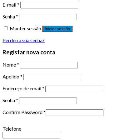
E-mail
*
Senha
*
Manter sessão
Iniciar sessão
Perdeu a sua senha?
Registar nova conta
Nome
*
Apelido
*
Endereço de email
*
Senha
*
Confirm Password
*
Telefone