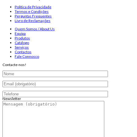
Política de Privacidade
Termos e Condições
Perguntas Frequentes
Livro de Reclamações
Quem Somos / About Us
Equipa
Produtos
Catálogo
Serviços
Contactos
Fale Connosco
Contacte-nos!
Newsletter
Endereço de email:
Copyright 2026 ©
Infosyncro