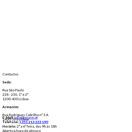
Contactos
Sede:
Rua São Paulo
228 - 230, 1º e 2º
1200-430 Lisboa
Armazém:
Rua Rodrigues Cabrilho nº 3 A
E-Mail:
info@lenave.pt
1400-321 Lisboa
Telefone:
+351 213 223 190
Horário:
2ª a 6ª feira, das 9h às 18h
Aberto à hora de almoço