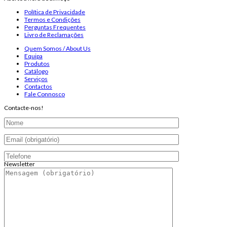
Política de Privacidade
Termos e Condições
Perguntas Frequentes
Livro de Reclamações
Quem Somos / About Us
Equipa
Produtos
Catálogo
Serviços
Contactos
Fale Connosco
Contacte-nos!
Newsletter
Endereço de email:
Copyright 2026 ©
Infosyncro