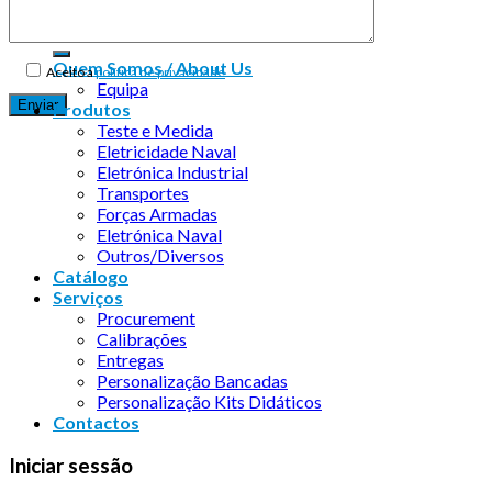
Quem Somos / About Us
Aceito a
política de privacidade
Equipa
Produtos
Teste e Medida
Eletricidade Naval
Eletrónica Industrial
Transportes
Forças Armadas
Eletrónica Naval
Outros/Diversos
Catálogo
Serviços
Procurement
Calibrações
Entregas
Personalização Bancadas
Personalização Kits Didáticos
Contactos
Iniciar sessão