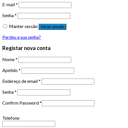
E-mail
*
Senha
*
Manter sessão
Iniciar sessão
Perdeu a sua senha?
Registar nova conta
Nome
*
Apelido
*
Endereço de email
*
Senha
*
Confirm Password
*
Telefone