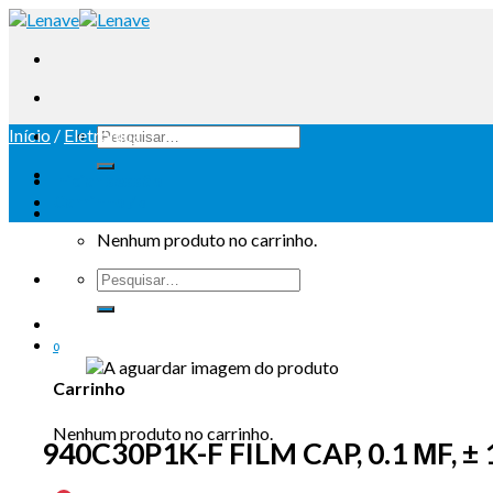
Início
/
Eletrónica
Iniciar sessão
Carrinho /
0
Nenhum produto no carrinho.
0
Carrinho
Nenhum produto no carrinho.
940C30P1K-F FILM CAP, 0.1 ΜF, ±