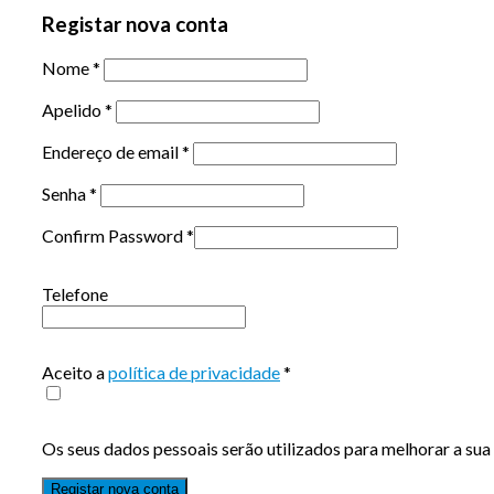
Registar nova conta
Nome
*
Apelido
*
Endereço de email
*
Senha
*
Confirm Password
*
Telefone
Aceito a
política de privacidade
*
Os seus dados pessoais serão utilizados para melhorar a sua 
Registar nova conta