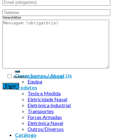
Newsletter
Endereço de email:
Copyright 2026 ©
Infosyncro
Quem Somos / About Us
Aceito a
política de privacidade
Equipa
Produtos
Teste e Medida
Eletricidade Naval
Eletrónica Industrial
Transportes
Forças Armadas
Eletrónica Naval
Outros/Diversos
Catálogo