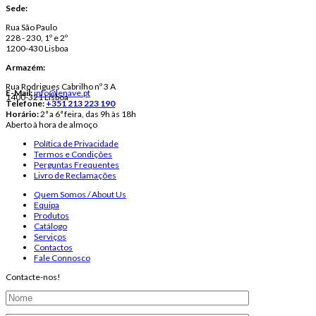
Sede:
Rua São Paulo
228 - 230, 1º e 2º
1200-430 Lisboa
Armazém:
Rua Rodrigues Cabrilho nº 3 A
E-Mail:
info@lenave.pt
1400-321 Lisboa
Telefone:
+351 213 223 190
Horário:
2ª a 6ª feira, das 9h às 18h
Aberto à hora de almoço
Política de Privacidade
Termos e Condições
Perguntas Frequentes
Livro de Reclamações
Quem Somos / About Us
Equipa
Produtos
Catálogo
Serviços
Contactos
Fale Connosco
Contacte-nos!