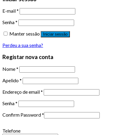
E-mail
*
Senha
*
Manter sessão
Iniciar sessão
Perdeu a sua senha?
Registar nova conta
Nome
*
Apelido
*
Endereço de email
*
Senha
*
Confirm Password
*
Telefone