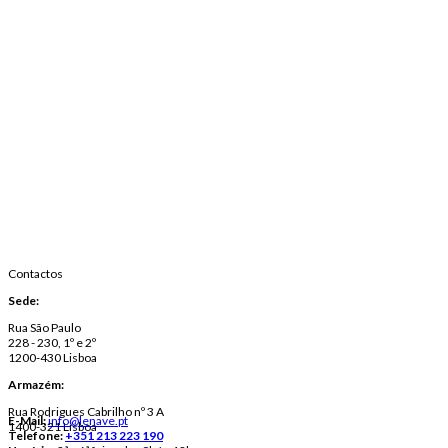
Contactos
Sede:
Rua São Paulo
228 - 230, 1º e 2º
1200-430 Lisboa
Armazém:
Rua Rodrigues Cabrilho nº 3 A
E-Mail:
info@lenave.pt
1400-321 Lisboa
Telefone:
+351 213 223 190