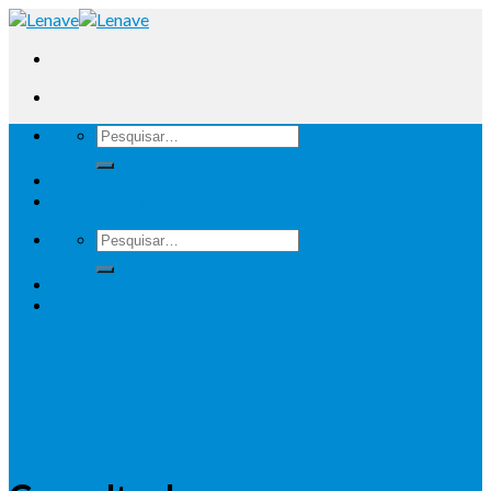
Iniciar sessão
Carrinho /
0
0