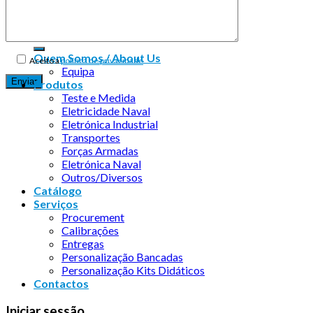
Copyright 2026 ©
Infosyncro
Quem Somos / About Us
Aceito a
política de privacidade
Equipa
Produtos
Teste e Medida
Eletricidade Naval
Eletrónica Industrial
Transportes
Forças Armadas
Eletrónica Naval
Outros/Diversos
Catálogo
Serviços
Procurement
Calibrações
Entregas
Personalização Bancadas
Personalização Kits Didáticos
Contactos
Iniciar sessão