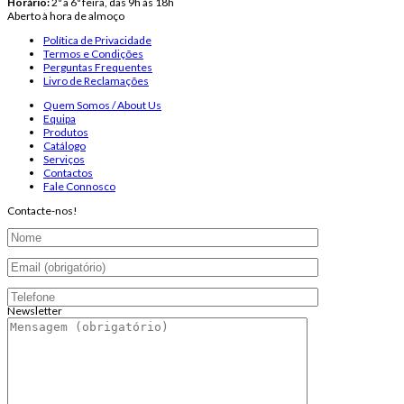
Horário:
2ª a 6ª feira, das 9h às 18h
Aberto à hora de almoço
Política de Privacidade
Termos e Condições
Perguntas Frequentes
Livro de Reclamações
Quem Somos / About Us
Equipa
Produtos
Catálogo
Serviços
Contactos
Fale Connosco
Contacte-nos!
Newsletter
Endereço de email: